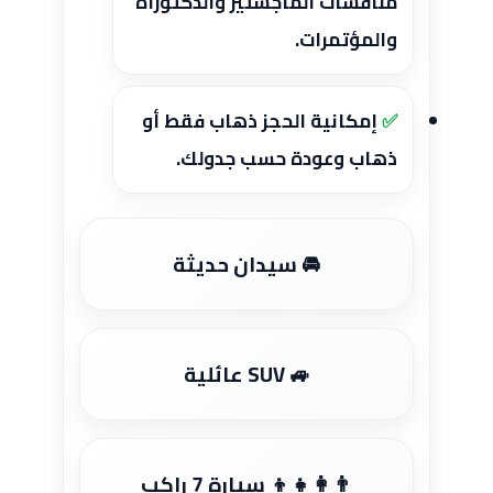
مناقشات الماجستير والدكتوراه
والمؤتمرات.
إمكانية الحجز ذهاب فقط أو
ذهاب وعودة حسب جدولك.
🚘 سيدان حديثة
🚙 SUV عائلية
👨‍👩‍👧‍👦 سيارة 7 راكب