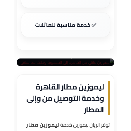
✅ خدمة مناسبة للعائلات
رحلات عائلية مريحة من القاهرة
للمنصورة والعكس
سيارات واسعة — تكييف قوي — شنط —
التزام بالمواعيد
ليموزين مطار القاهرة
وخدمة التوصيل من وإلى
المطار
توفر الريان ليموزين خدمة
ليموزين مطار