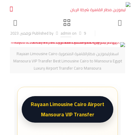
9 نوفمبر، 2023
on
admin
Published by
اسعارليموزين مطارالقاهرة المنصورة Rayaan Limousine Cairo
Mansoura VIP Transfer Best Limousine Cairo to Mansoura Egypt
Luxury Airport Transfer Cairo Mansoura
Rayaan Limousine Cairo Airport
Mansoura VIP Transfer