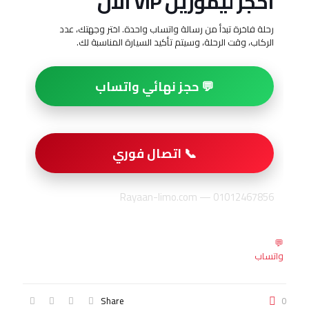
احجز ليموزين VIP الآن
رحلة فاخرة تبدأ من رسالة واتساب واحدة. اختر وجهتك، عدد
الركاب، وقت الرحلة، وسيتم تأكيد السيارة المناسبة لك.
💬 حجز نهائي واتساب
📞 اتصال فوري
Rayaan-limo.com — 01012467856
💬
واتساب
Share
0