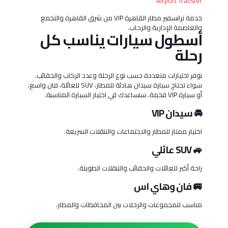
خدمة ترانسفير مطار القاهرة VIP من شرق القاهرة والتجمع
والعاصمة الإدارية والرحاب.
أسطول سيارات يناسب كل
رحلة
نوفر اختيارات متعددة حسب نوع الرحلة وعدد الركاب والحقائب.
سواء تحتاج سيارة سيدان هادئة للمطار، SUV للعائلة، فان واسع،
أو سيارة VIP فخمة، سنساعدك في اختيار السيارة المناسبة.
🚘 سيدان VIP
اختيار ممتاز للمطار والاجتماعات والتنقلات السريعة.
🚙 SUV عائلي
راحة أكبر للعائلات والحقائب والتنقلات الطويلة.
🚐 فان وهاي اس
مناسب للمجموعات والرحلات بين المحافظات والمطار.