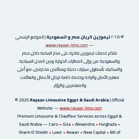
© ٢٠٢٥
ليموزين الريان مصر و السعودية
|
الموقع الرسمي
www.rayaan-limo.com
—
نقدّم خدمات ليموزين فاخرة على مدار الساعة داخل مصر
والسعودية؛ من وإلى المطارات الدولية وبين المدن السياحية
والسكنية، بأسطول سيارات حديثة وسائقين محترفين، مع أعلى
معايير الأمان والراحة وخدمة خاصة لرجال الأعمال والعائلات
والمعتمرين والزوّار.
© 2025
Rayaan Limousine Egypt & Saudi Arabia
| Official
Website —
www.rayaan-limo.com
Premium Limousine & Chauffeur Services across Egypt &
Saudi Arabia —
Cairo
•
Giza
•
Alexandria
•
Hurghada
•
Sharm El Sheikh
•
Luxor
•
Aswan
•
New Capital
•
6th of