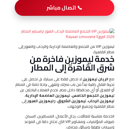
📞 اتصال مباشر
ليموزين VIP من التجمع والعاصمة الإدارية والرحاب والعبور إلى
مطار القاهرة.
خدمة ليموزين فاخرة من
شرق القاهرة إلى المطار
مع
الريان ليموزين
لا تحصل فقط على سيارة، بل تحصل على
تجربة انتقال راقية تبدأ من باب منزلك وتنتهي براحة تامة في المطار
أو الفندق أو أي محافظة داخل مصر. نخدم العملاء الباحثين عن
ليموزين التجمع الخامس
،
ليموزين العاصمة الإدارية
،
ليموزين الرحاب
،
ليموزين الشروق
، و
ليموزين العبور
إلى
مطار القاهرة وجميع الوجهات.
الخدمة مناسبة للعائلات، رجال الأعمال، المسافرين، السياح،
ضيوف المؤتمرات، ومشاوير VIP التي تحتاج دقة في الموعد
وسيارات نظيفة وسائق محترف.