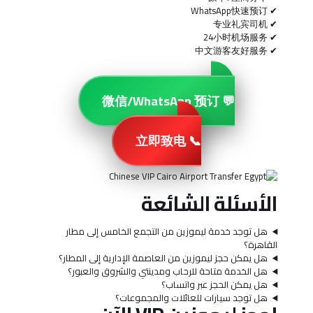
✔ WhatsApp快速预订
✔ 专业礼宾司机
✔ 24小时机场服务
✔ 中文游客友好服务
💬 微信/WhatsApp 预订
📞 立即致电
الأسئلة الشائعة
هل توجد خدمة ليموزين من التجمع الخامس إلى مطار
القاهرة؟
هل يمكن حجز ليموزين من العاصمة الإدارية إلى المطار؟
هل الخدمة متاحة للرحاب ومدينتي والشروق والعبور؟
هل يمكن الحجز عبر واتساب؟
هل توجد سيارات للعائلات والمجموعات؟