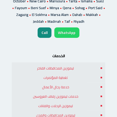
October
•
New Cairo
•
Mansoura
•
Tanta
•
Ismailia
•
Suez
•
Fayoum
•
Beni Suef
•
Minya
•
Qena
•
Sohag
•
Port Said
•
Zagazig
•
El Sokhna
•
Marsa Alam
•
Dahab
•
Makkah
•
Jeddah
•
Madinah
•
Taif
•
Riyadh
Call
WhatsApp
الخدمات
ليموزين المحافظات الفاخر
تغطية المؤتمرات
خدمة رجال الأعمال
خدمات ليموزين زفاف العروسين
ليموزين الرحلات والفانات
ليموزين المحافظات والمدن