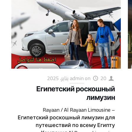
20 يناير، 2025
on
admin
Египетский роскошный
лимузин
Rayaan / Al Rayaan Limousine –
Египетский роскошный лимузин для
путешествий по всему Египту