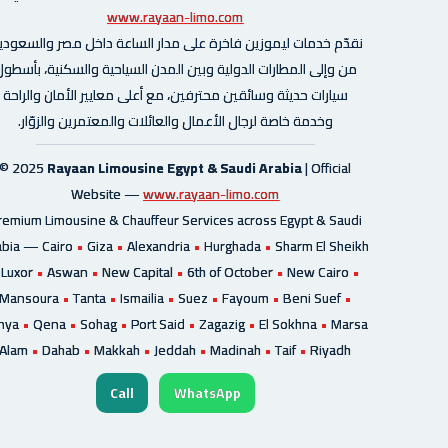
www.rayaan-limo.com
نقدّم خدمات ليموزين فاخرة على مدار الساعة داخل مصر والسعودية
من وإلى المطارات الدولية وبين المدن السياحية والسكنية، بأسطو
سيارات حديثة وسائقين محترفين، مع أعلى معايير الأمان والراحة
وخدمة خاصة لرجال الأعمال والعائلات والمعتمرين والزوّار.
© 2025
Rayaan Limousine Egypt & Saudi Arabia
| Official
Website —
www.rayaan-limo.com
remium Limousine & Chauffeur Services across Egypt & Saudi
abia —
Cairo
•
Giza
•
Alexandria
•
Hurghada
•
Sharm El Sheikh
Luxor
•
Aswan
•
New Capital
•
6th of October
•
New Cairo
•
Mansoura
•
Tanta
•
Ismailia
•
Suez
•
Fayoum
•
Beni Suef
•
nya
•
Qena
•
Sohag
•
Port Said
•
Zagazig
•
El Sokhna
•
Marsa
Alam
•
Dahab
•
Makkah
•
Jeddah
•
Madinah
•
Taif
•
Riyadh
Call
WhatsApp