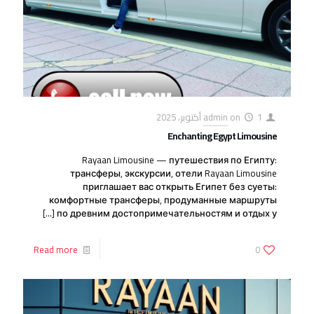
1 أكتوبر، 2025
on
admin
Enchanting Egypt Limousine
Rayaan Limousine — путешествия по Египту:
трансферы, экскурсии, отели Rayaan Limousine
приглашает вас открыть Египет без суеты:
комфортные трансферы, продуманные маршруты
[…]
по древним достопримечательностям и отдых у
Read more
0