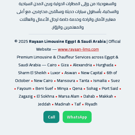
والسعودية؛ من وإلى المطارات الدولية وبين المدن السياحية
والسكنية، بأسطول سيارات حديثة وسائقين محترفين، مع أعلى
معايير الأمان والراحة وخدمة خاصة لرجال الأعمال والعائلات
والمعتمرين والزوّار.
© 2025
Rayaan Limousine Egypt & Saudi Arabia
| Official
Website —
www.rayaan-limo.com
Premium Limousine & Chauffeur Services across Egypt &
Saudi Arabia —
Cairo
•
Giza
•
Alexandria
•
Hurghada
•
Sharm El Sheikh
•
Luxor
•
Aswan
•
New Capital
•
6th of
October
•
New Cairo
•
Mansoura
•
Tanta
•
Ismailia
•
Suez
•
Fayoum
•
Beni Suef
•
Minya
•
Qena
•
Sohag
•
Port Said
•
Zagazig
•
El Sokhna
•
Marsa Alam
•
Dahab
•
Makkah
•
Jeddah
•
Madinah
•
Taif
•
Riyadh
Call
WhatsApp