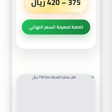
375 – 420 ريال
اضغط لمعرفة السعر النهائي