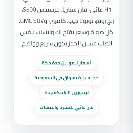
H1 عائلي، فان ستاريا، مرسيدس S500،
رنج روفر، تويوتا جيب، كامري، وGMC SUV.
كل صورة وسعر يفتح لك واتساب بنفس
الطلب عشان الحجز يكون سريع وواضح.
أسعار ليموزين جدة مكة
حجز سيارة بسواق في السعودية
ليموزين VIP مكة جدة
فان عائلي للعمرة والتنقلات