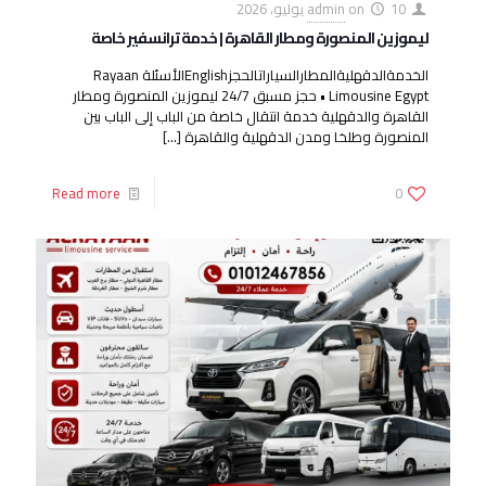
10 يوليو، 2026
on
admin
ليموزين المنصورة ومطار القاهرة | خدمة ترانسفير خاصة
الخدمةالدقهليةالمطارالسياراتالحجزEnglishالأسئلة Rayaan
Limousine Egypt • حجز مسبق 24/7 ليموزين المنصورة ومطار
القاهرة والدقهلية خدمة انتقال خاصة من الباب إلى الباب بين
المنصورة وطلخا ومدن الدقهلية والقاهرة
[…]
Read more
0