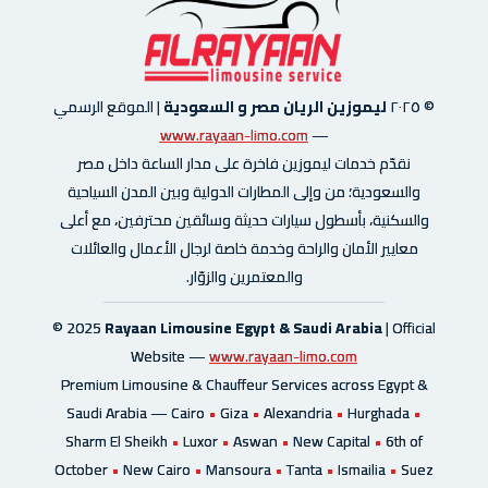
© ٢٠٢٥
ليموزين الريان مصر و السعودية
|
الموقع الرسمي
www.rayaan-limo.com
—
نقدّم خدمات ليموزين فاخرة على مدار الساعة داخل مصر
والسعودية؛ من وإلى المطارات الدولية وبين المدن السياحية
والسكنية، بأسطول سيارات حديثة وسائقين محترفين، مع أعلى
معايير الأمان والراحة وخدمة خاصة لرجال الأعمال والعائلات
والمعتمرين والزوّار.
© 2025
Rayaan Limousine Egypt & Saudi Arabia
| Official
Website —
www.rayaan-limo.com
Premium Limousine & Chauffeur Services across Egypt &
Saudi Arabia —
Cairo
•
Giza
•
Alexandria
•
Hurghada
•
Sharm El Sheikh
•
Luxor
•
Aswan
•
New Capital
•
6th of
October
•
New Cairo
•
Mansoura
•
Tanta
•
Ismailia
•
Suez