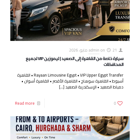
21 مايو، 2026
on
admin
سيارة خاصة من القاهرة إلى الصعيد | ليموزين VIP لجميع
المحافظات
Rayaan Limousine Egypt • VIP Upper Egypt Transfer • القاهرة
أسيوط • القاهرة سوهاج • القاهرة الأقصر • القاهرة أسوان •
دمياط الصعيد • الإسكندرية الصعيد
[…]
Read more
0