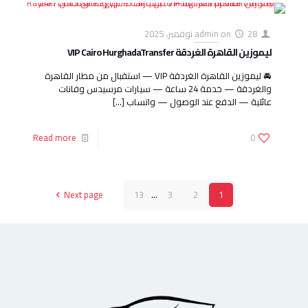
28 نوفمبر، 2025
on
admin
ليموزين القاهرة الغردقة VIP Cairo HurghadaTransfer
🚘 ليموزين القاهرة الغردقة VIP — استقبال من مطار القاهرة
والغردقة — خدمة 24 ساعة — سيارات مرسيدس وفانات
عائلية — الدفع عند الوصول — واتساب
[…]
Read more
0
Next page
13
...
3
2
1