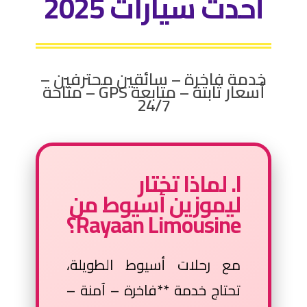
أحدث سيارات 2025
خدمة فاخرة – سائقين محترفين –
أسعار ثابتة – متابعة GPS – متاحة
24/7
I. لماذا تختار
ليموزين أسيوط من
Rayaan Limousine؟
مع رحلات أسيوط الطويلة،
تحتاج خدمة **فاخرة – آمنة –