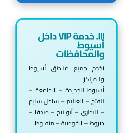
III. خدمة VIP داخل
أسيوط
والمحافظات
نخدم جميع مناطق أسيوط
والمراكز:
أسيوط الجديدة – الجامعة –
الفتح – الغنايم – ساحل سليم
– البداري – أبو تيج – صدفا –
ديروط – القوصية – منفلوط.