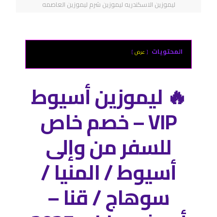
ليموزين الاسكندريه ليموزين شرم ليموزين العاصمه
المحتويات
عرض
🔥 ليموزين أسيوط
VIP – خصم خاص
للسفر من وإلى
أسيوط / المنيا /
سوهاج / قنا –