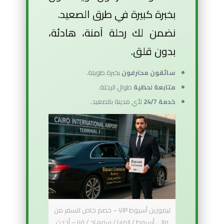
بخبرة كبيرة في طرق الصعيد.
نضمن لك رحلة آمنة، هادئة،
بدون قلق.
سائقون محترفون
بخبرة طويلة.
متابعة لحظية
طوال الرحلة.
خدمة 24/7
لأي مدينة بالصعيد.
ليموزين أسيوط VIP – خصم خاص للسفر من
وإلى أسيوط / المنيا / سوهاج / قنا – أحدث