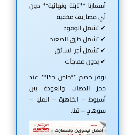
أسعارنا **ثابتة ونهائية** دون
أي مصاريف مخفية.
✔ تشمل الوقود
✔ تشمل طرق الصعيد
✔ تشمل أجر السائق
✔ بدون مفاجآت
نوفر خصم **خاص جدًا** عند
حجز الذهاب والعودة بين
أسيوط – القاهرة – المنيا –
سوهاج – قنا.