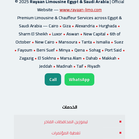
© 2025
Rayaan Limousine Egypt & Saudi Arabia
| Official
Website —
www.rayaan-limo.com
Premium Limousine & Chauffeur Services across Egypt &
Saudi Arabia —
Cairo
•
Giza
•
Alexandria
•
Hurghada
•
Sharm El Sheikh
•
Luxor
•
Aswan
•
New Capital
•
6th of
October
•
New Cairo
•
Mansoura
•
Tanta
•
Ismailia
•
Suez
•
Fayoum
•
Beni Suef
•
Minya
•
Qena
•
Sohag
•
Port Said
•
Zagazig
•
El Sokhna
•
Marsa Alam
•
Dahab
•
Makkah
•
Jeddah
•
Madinah
•
Taif
•
Riyadh
Call
WhatsApp
الخدمات
ليموزين المحافظات الفاخر
تغطية المؤتمرات