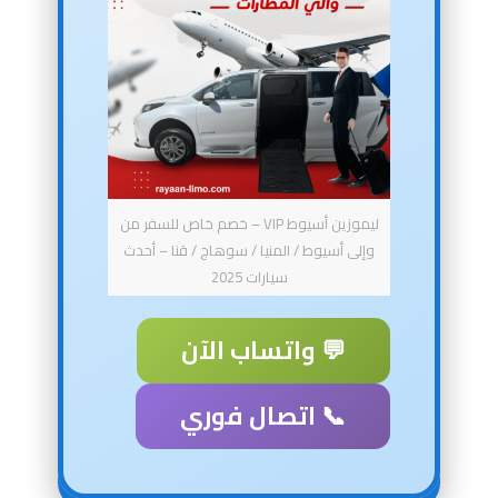
ليموزين أسيوط VIP – خصم خاص للسفر من
وإلى أسيوط / المنيا / سوهاج / قنا – أحدث
سيارات 2025
💬 واتساب الآن
📞 اتصال فوري