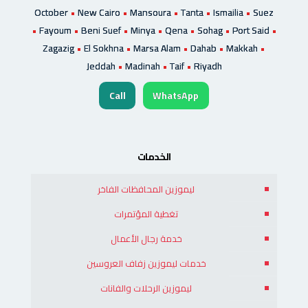
October
•
New Cairo
•
Mansoura
•
Tanta
•
Ismailia
•
Suez
•
Fayoum
•
Beni Suef
•
Minya
•
Qena
•
Sohag
•
Port Said
•
Zagazig
•
El Sokhna
•
Marsa Alam
•
Dahab
•
Makkah
•
Jeddah
•
Madinah
•
Taif
•
Riyadh
Call
WhatsApp
الخدمات
ليموزين المحافظات الفاخر
تغطية المؤتمرات
خدمة رجال الأعمال
خدمات ليموزين زفاف العروسين
ليموزين الرحلات والفانات