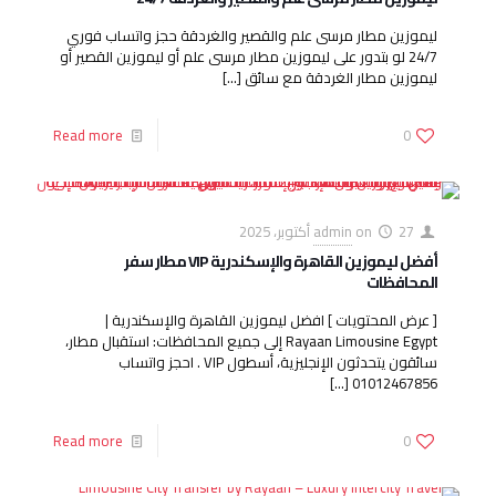
ليموزين مطار مرسى علم والقصير والغردقة حجز واتساب فوري
24/7 لو بتدور على ليموزين مطار مرسى علم أو ليموزين القصير أو
ليموزين مطار الغردقة مع سائق
[…]
Read more
0
27 أكتوبر، 2025
on
admin
أفضل ليموزين القاهرة والإسكندرية VIP مطار سفر
المحافظات
[ عرض المحتويات ] افضل ليموزين القاهرة والإسكندرية |
Rayaan Limousine Egypt إلى جميع المحافظات: استقبال مطار،
سائقون يتحدثون الإنجليزية، أسطول VIP . احجز واتساب
[…]
01012467856
Read more
0