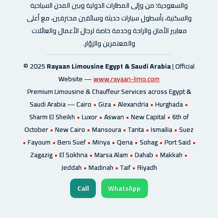
والسعودية؛ من وإلى المطارات الدولية وبين المدن السياحية
والسكنية، بأسطول سيارات حديثة وسائقين محترفين، مع أعلى
معايير الأمان والراحة وخدمة خاصة لرجال الأعمال والعائلات
والمعتمرين والزوّار.
© 2025
Rayaan Limousine Egypt & Saudi Arabia
| Official
Website —
www.rayaan-limo.com
Premium Limousine & Chauffeur Services across Egypt &
Saudi Arabia —
Cairo
•
Giza
•
Alexandria
•
Hurghada
•
Sharm El Sheikh
•
Luxor
•
Aswan
•
New Capital
•
6th of
October
•
New Cairo
•
Mansoura
•
Tanta
•
Ismailia
•
Suez
•
Fayoum
•
Beni Suef
•
Minya
•
Qena
•
Sohag
•
Port Said
•
Zagazig
•
El Sokhna
•
Marsa Alam
•
Dahab
•
Makkah
•
Jeddah
•
Madinah
•
Taif
•
Riyadh
Call
WhatsApp