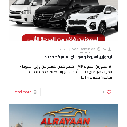
24 نوفمبر، 2025
on
admin
ليموزين اسيوط و سوهاج للسفر خصم15%
🔥 ليموزين أسيوط VIP – خصم خاص للسفر من وإلى أسيوط /
المنيا / سوهاج / قنا – أحدث سيارات 2025 خدمة فاخرة –
سائقين محترفين
[…]
Read more
0